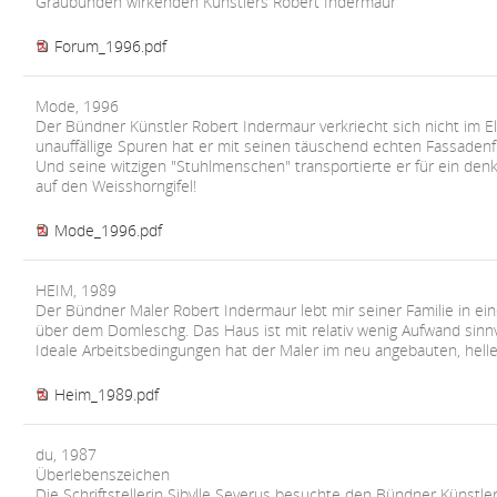
Graubünden wirkenden Künstlers Robert Indermaur
Forum_1996.pdf
Mode, 1996
Der Bündner Künstler Robert Indermaur verkriecht sich nicht im Elf
unauffällige Spuren hat er mit seinen täuschend echten Fassadenfi
Und seine witzigen "Stuhlmenschen" transportierte er für ein de
auf den Weisshorngifel!
Mode_1996.pdf
HEIM, 1989
Der Bündner Maler Robert Indermaur lebt mir seiner Familie in ei
über dem Domleschg. Das Haus ist mit relativ wenig Aufwand sinnv
Ideale Arbeitsbedingungen hat der Maler im neu angebauten, hellen
Heim_1989.pdf
du, 1987
Überlebenszeichen
Die Schriftstellerin Sibylle Severus besuchte den Bündner Künstle