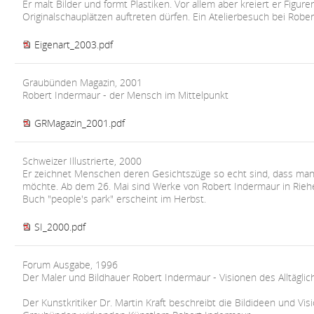
Er malt Bilder und formt Plastiken. Vor allem aber kreiert er Figur
Originalschauplätzen auftreten dürfen. Ein Atelierbesuch bei Robe
Eigenart_2003.pdf
Graubünden Magazin, 2001
Robert Indermaur - der Mensch im Mittelpunkt
GRMagazin_2001.pdf
Schweizer Illustrierte, 2000
Er zeichnet Menschen deren Gesichtszüge so echt sind, dass man
möchte. Ab dem 26. Mai sind Werke von Robert Indermaur in Rieh
Buch "people's park" erscheint im Herbst.
SI_2000.pdf
Forum Ausgabe, 1996
Der Maler und Bildhauer Robert Indermaur - Visionen des Alltäglic
Der Kunstkritiker Dr. Martin Kraft beschreibt die Bildideen und Vi