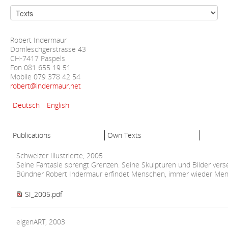
Robert Indermaur
Domleschgerstrasse 43
CH-7417 Paspels
Fon 081 655 19 51
Mobile 079 378 42 54
robert@indermaur.net
Deutsch
English
Publications
Own Texts
Schweizer Illustrierte, 2005
Seine Fantasie sprengt Grenzen. Seine Skulpturen und Bilder vers
Bündner Robert Indermaur erfindet Menschen, immer wieder Me
SI_2005.pdf
eigenART, 2003