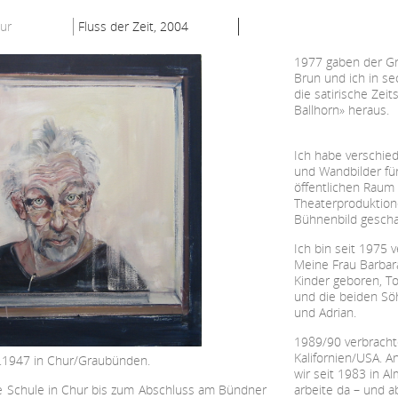
ur
Fluss der Zeit, 2004
1977 gaben der Gr
Brun und ich in s
die satirische Zeit
Ballhorn» heraus.
Ich habe verschie
und Wandbilder fü
öffentlichen Raum 
Theaterproduktion
Bühnenbild gescha
Ich bin seit 1975 v
Meine Frau Barbara
Kinder geboren, T
und die beiden Sö
und Adrian.
1989/90 verbrachte
Kalifornien/USA. 
.1947 in Chur/Graubünden.
wir seit 1983 in A
e Schule in Chur bis zum Abschluss am Bündner
arbeite da – und a