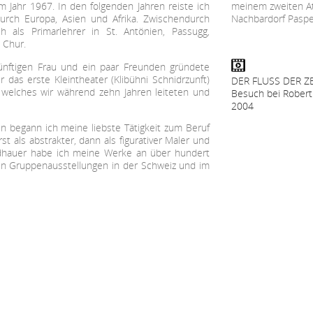
m Jahr 1967. In den folgenden Jahren reiste ich
meinem zweiten At
urch Europa, Asien und Afrika. Zwischendurch
Nachbardorf Paspe
ch als Primarlehrer in St. Antönien, Passugg,
 Chur.
ünftigen Frau und ein paar Freunden gründete
r das erste Kleintheater (Klibühni Schnidrzunft)
DER FLUSS DER ZE
 welches wir während zehn Jahren leiteten und
Besuch bei Robert
2004
en begann ich meine liebste Tätigkeit zum Beruf
t als abstrakter, dann als figurativer Maler und
ldhauer habe ich meine Werke an über hundert
len Gruppenausstellungen in der Schweiz und im