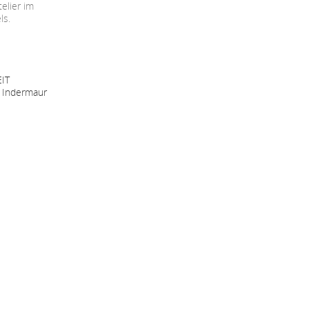
elier im
ls.
IT
 Indermaur