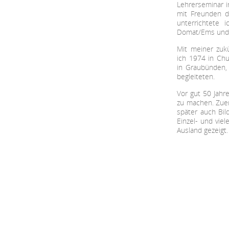
Lehrerseminar i
mit Freunden d
unterrichtete i
Domat/Ems und
Mit meiner zuk
ich 1974 in Chu
in Graubünden,
begleiteten.
Vor gut 50 Jahr
zu machen. Zuers
später auch Bi
Einzel- und vie
Ausland gezeigt.