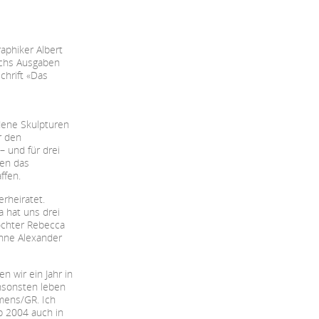
aphiker Albert
echs Ausgaben
schrift «Das
dene Skulpturen
r den
– und für drei
en das
ffen.
erheiratet.
 hat uns drei
ochter Rebecca
hne Alexander
n wir ein Jahr in
Ansonsten leben
lmens/GR. Ich
b 2004 auch in