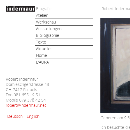
Biografie
Robert Inderma
Atelier
Werkschau
Ausstellungen
Bibliographie
Texte
Aktuelles
Home
L'AURA
Robert Indermaur
Domleschgerstrasse 43
CH-7417 Paspels
Fon 081 655 19 51
Mobile 079 378 42 54
robert@indermaur.net
Deutsch
English
Geboren am 9.6
Ich besuchte di